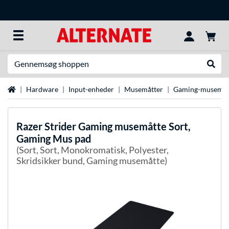
Søg efter noget
Udfør
Startside
Hardware
Input-enheder
Musemåtter
Gaming-musemåt
Razer
Strider Gaming musemåtte Sort,
Gaming Mus pad
(Sort, Sort, Monokromatisk, Polyester,
Skridsikker bund, Gaming musemåtte)