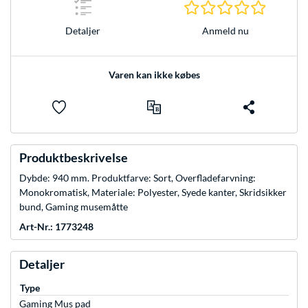
0.0 Stjer
Anmeld nu
Detaljer
Varen kan ikke købes
Produktbeskrivelse
Dybde: 940 mm. Produktfarve: Sort, Overfladefarvning:
Monokromatisk, Materiale: Polyester, Syede kanter, Skridsikker
bund, Gaming musemåtte
Art-Nr.: 1773248
Detaljer
Type
Gaming Mus pad