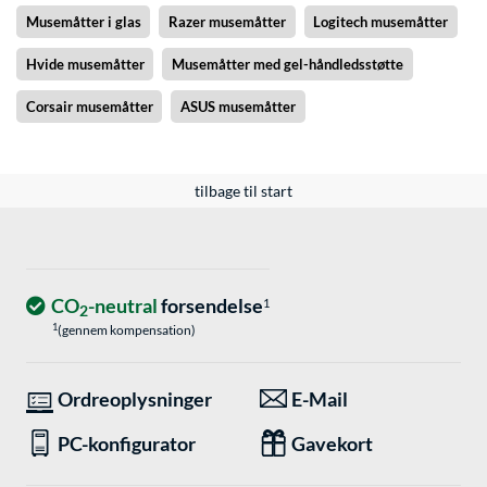
Musemåtter i glas
Razer musemåtter
Logitech musemåtter
Hvide musemåtter
Musemåtter med gel-håndledsstøtte
Corsair musemåtter
ASUS musemåtter
tilbage til start
CO
-neutral
forsendelse
1
2
1
(gennem kompensation)
Ordreoplysninger
E-Mail
PC-konfigurator
Gavekort