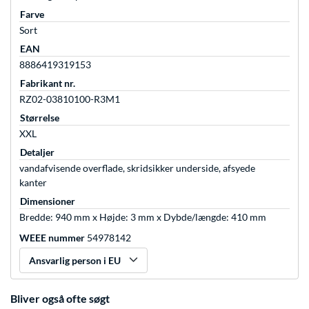
Farve
Sort
EAN
8886419319153
Fabrikant nr.
RZ02-03810100-R3M1
Størrelse
XXL
Detaljer
vandafvisende overflade, skridsikker underside, afsyede
kanter
Dimensioner
Bredde: 940 mm x Højde: 3 mm x Dybde/længde: 410 mm
WEEE nummer
54978142
Ansvarlig person i EU
Bliver også ofte søgt