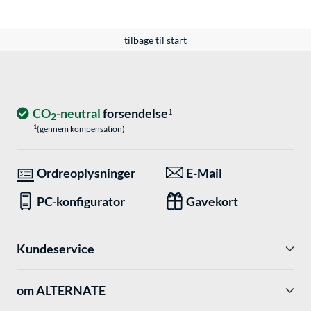
tilbage til start
CO
-neutral
forsendelse
1
2
1
(gennem kompensation)
Ordreoplysninger
E-Mail
PC-konfigurator
Gavekort
Kundeservice
om ALTERNATE