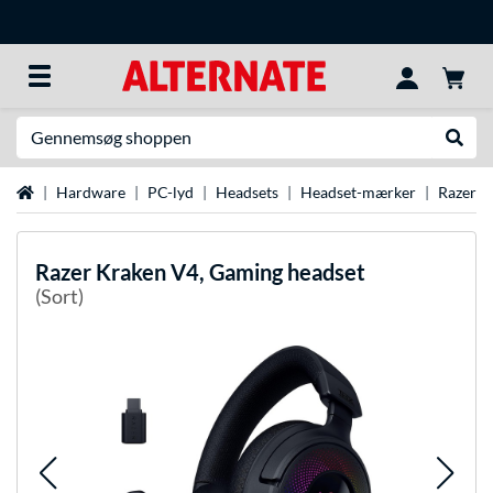
Søg efter noget
Udfør
Startside
Hardware
PC-lyd
Headsets
Headset-mærker
Razer-h
Razer
Kraken V4, Gaming headset
(Sort)