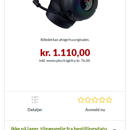
Billedet kan afvige fra originalen.
kr. 1.110,00
Inkl. moms plus fragt fra
kr. 76,00
0.0 Stjer
Anmeld nu
Detaljer
Ikke på lager, tilgængelig fra bestillingsdato