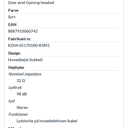
Over øret Gaming headset
Farve
Sort
EAN
8887910060742
Fabrikant nr.
RZ04-05170100-R3M1
Design
Hovedbøjle (lukket)
Højttaler
Nominel impedans
32 Ω
Lydtryk
98 dB
Lyd
Stereo
Funktioner
Lydstyrke på hovedtelefoner/kabel