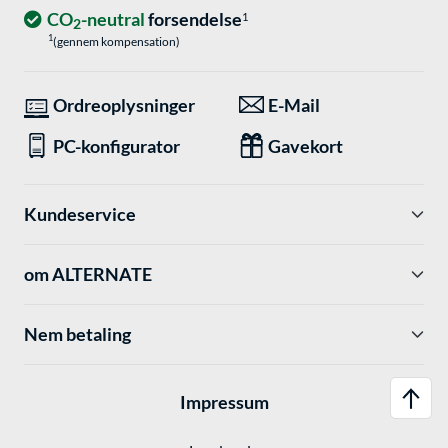
CO
-neutral
forsendelse
1
2
1
(gennem kompensation)
Ordreoplysninger
E-Mail
PC-konfigurator
Gavekort
Kundeservice
om ALTERNATE
Nem betaling
Impressum