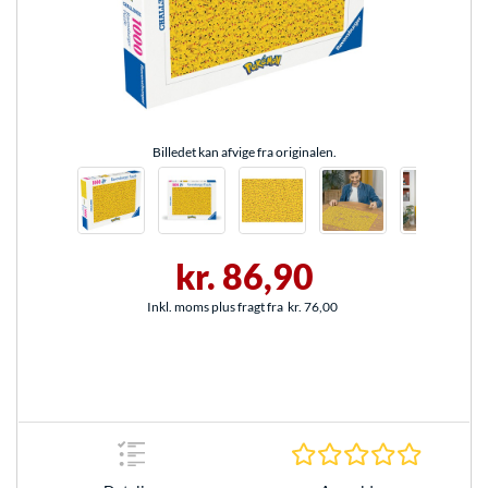
Billedet kan afvige fra originalen.
kr. 86,90
Inkl. moms plus fragt fra
kr. 76,00
0.0 Stjer