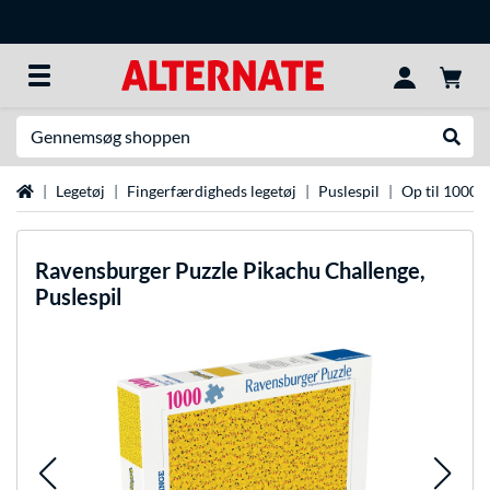
Søg efter noget
Udfør
Startside
Legetøj
Fingerfærdigheds legetøj
Puslespil
Op til 1000 d
Ravensburger
Puzzle Pikachu Challenge,
Puslespil