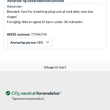
Advarsler og sikkerhedsinstruktioner
Advarsler:
Bemærk: fare for kvælning på grund af små dele, som kan
sluges!
Forsigtig: Ikke er egnet til børn under 36 måneder!
WEEE nummer
77246734
Ansvarlig person i EU
tilbage til start
CO
-neutral
forsendelse
1
2
1
(gennem kompensation)