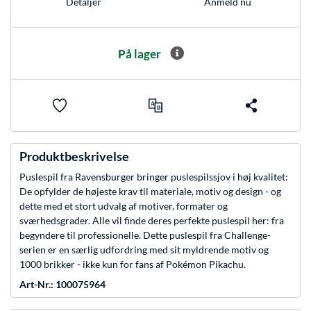
Anmeld nu
Detaljer
På lager
Produktbeskrivelse
Puslespil fra Ravensburger bringer puslespilssjov i høj kvalitet:
De opfylder de højeste krav til materiale, motiv og design - og
dette med et stort udvalg af motiver, formater og
sværhedsgrader. Alle vil finde deres perfekte puslespil her: fra
begyndere til professionelle. Dette puslespil fra Challenge-
serien er en særlig udfordring med sit myldrende motiv og
1000 brikker - ikke kun for fans af Pokémon Pikachu.
Art-Nr.: 100075964