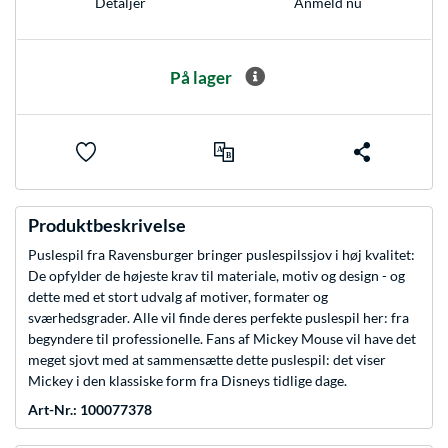
Anmeld nu
Detaljer
På lager
Produktbeskrivelse
Puslespil fra Ravensburger bringer puslespilssjov i høj kvalitet:
De opfylder de højeste krav til materiale, motiv og design - og
dette med et stort udvalg af motiver, formater og
sværhedsgrader. Alle vil finde deres perfekte puslespil her: fra
begyndere til professionelle. Fans af Mickey Mouse vil have det
meget sjovt med at sammensætte dette puslespil: det viser
Mickey i den klassiske form fra Disneys tidlige dage.
Art-Nr.: 100077378