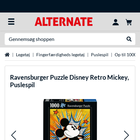
Søg efter noget
Udfør
Startside
Legetøj
Fingerfærdigheds legetøj
Puslespil
Op til 1000 d
Ravensburger
Puzzle Disney Retro Mickey,
Puslespil