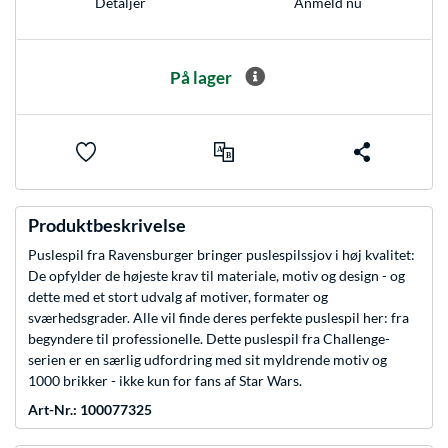
Anmeld nu
Detaljer
På lager
Produktbeskrivelse
Puslespil fra Ravensburger bringer puslespilssjov i høj kvalitet:
De opfylder de højeste krav til materiale, motiv og design - og
dette med et stort udvalg af motiver, formater og
sværhedsgrader. Alle vil finde deres perfekte puslespil her: fra
begyndere til professionelle. Dette puslespil fra Challenge-
serien er en særlig udfordring med sit myldrende motiv og
1000 brikker - ikke kun for fans af Star Wars.
Art-Nr.: 100077325