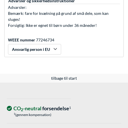
Advarsler og sikkerhedsinstruktioner
Advarsler:
Bemærk: fare for kvælning på grund af små dele, som kan
sluges!
Forsigtig: Ikke er egnet til børn under 36 måneder!
WEEE nummer
77246734
Ansvarlig person i EU
tilbage til start
CO
-neutral
forsendelse
1
2
1
(gennem kompensation)