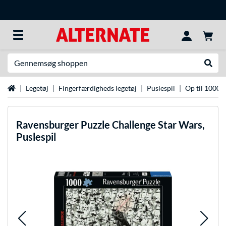
Søg efter noget
Udfør
Startside
Legetøj
Fingerfærdigheds legetøj
Puslespil
Op til 1000 d
Ravensburger
Puzzle Challenge Star Wars,
Puslespil