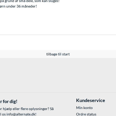
på grund af små dele, som kan sluges!
l børn under 36 måneder!
tilbage til start
Kundeservice
r for dig!
Min konto
r hjælp eller flere oplysninger? Så
il os
info@alternate.dk
!
Ordre status