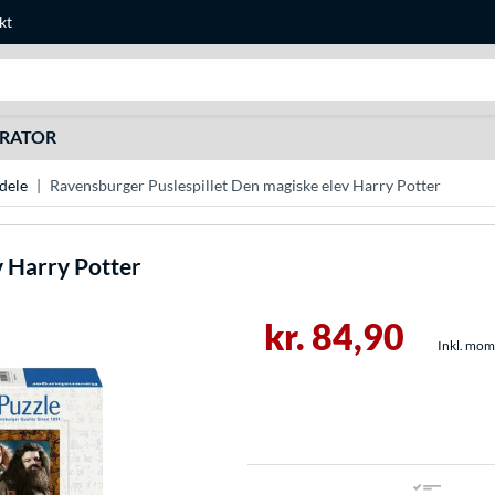
kt
Søg efter noget
URATOR
 dele
Ravensburger Puslespillet Den magiske elev Harry Potter
v Harry Potter
kr. 84,90
Inkl. moms