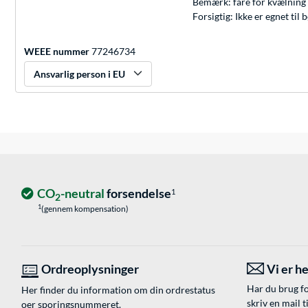
Bemærk: fare for kvælning 
Forsigtig: Ikke er egnet ti
WEEE nummer
77246734
Ansvarlig person i EU
CO
-neutral
forsendelse
1
2
1
(gennem kompensation)
Ordreoplysninger
Vi er he
Har du brug fo
Her finder du information om din ordrestatus
skriv en mail t
oer sporingsnummeret.