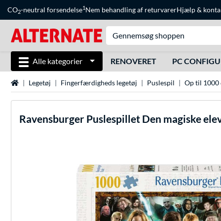
1
CO
-neutral forsendelse
Nem behandling af returvarer
Hjælp
&
konta
2
Alle kategorier
RENOVERET
PC CONFIG
Startside
Legetøj
Fingerfærdigheds legetøj
Puslespil
Op til 1000
Ravensburger
Puslespillet Den magiske ele