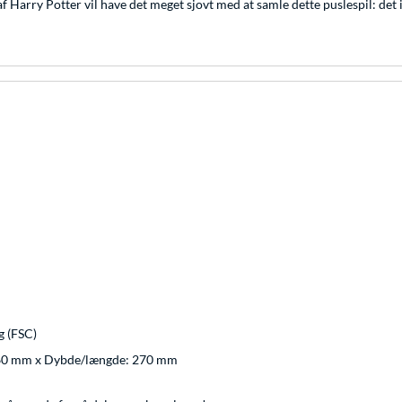
 af Harry Potter vil have det meget sjovt med at samle dette puslespil: de
g (FSC)
 60 mm x Dybde/længde: 270 mm