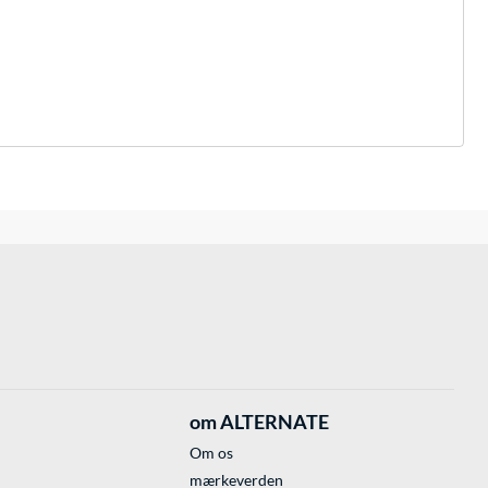
om ALTERNATE
Om os
mærkeverden