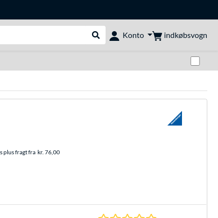
indkøbsvogn
Konto
Udfør søgning
Skif
 plus fragt fra
kr. 76,00
0.0 Stjerner hos 0 