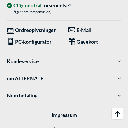
CO
-neutral
forsendelse
1
2
1
(gennem kompensation)
Ordreoplysninger
E-Mail
PC-konfigurator
Gavekort
Kundeservice
om ALTERNATE
Nem betaling
Impressum