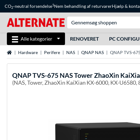
1
CO
-neutral forsendelse
Nem behandling af returvarer
Hjælp
&
konta
2
Alle kategorier
RENOVERET
PC CONFIG
Startside
Hardware
Perifere
NAS
QNAP NAS
QNAP TVS-675 
QNAP
TVS-675 NAS Tower ZhaoXin KaiXia
(NAS, Tower, ZhaoXin KaiXian KX-6000, KX-U6580,