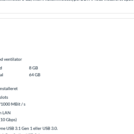
 ventilator
ed
8 GB
al
64 GB
installeret
slots
1000 MBit / s
n LAN
(10 Gbps)
vne USB 3.1 Gen 1 eller USB 3.0.