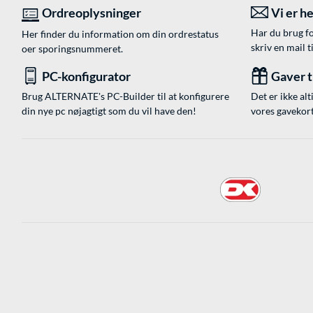
Ordreoplysninger
Vi er he
Har du brug fo
Her finder du information om din ordrestatus
skriv en mail t
oer sporingsnummeret.
PC-konfigurator
Gaver ti
Brug ALTERNATE's PC-Builder til at konfigurere
Det er ikke alt
din nye pc nøjagtigt som du vil have den!
vores gavekort,