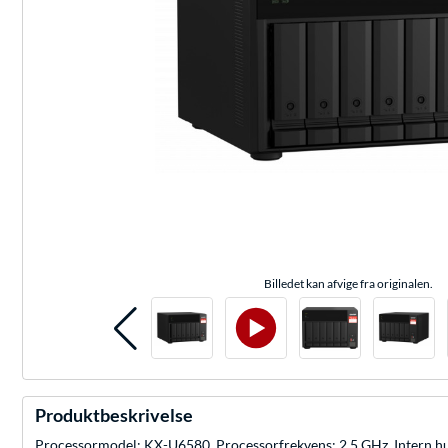
Billedet kan afvige fra originalen.
Produktbeskrivelse
Processormodel: KX-U6580, Processorfrekvens: 2,5 GHz. Intern huk