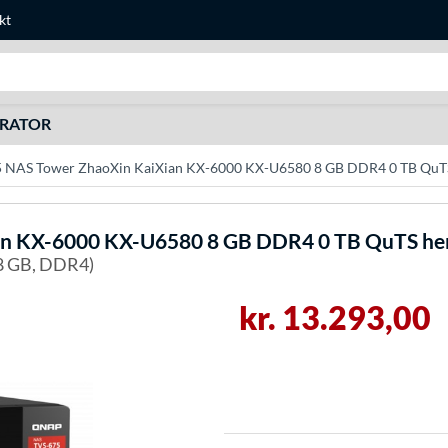
kt
Søg efter noget
URATOR
NAS Tower ZhaoXin KaiXian KX-6000 KX-U6580 8 GB DDR4 0 TB QuTS
n KX-6000 KX-U6580 8 GB DDR4 0 TB QuTS her
 8 GB, DDR4)
kr. 13.293,00