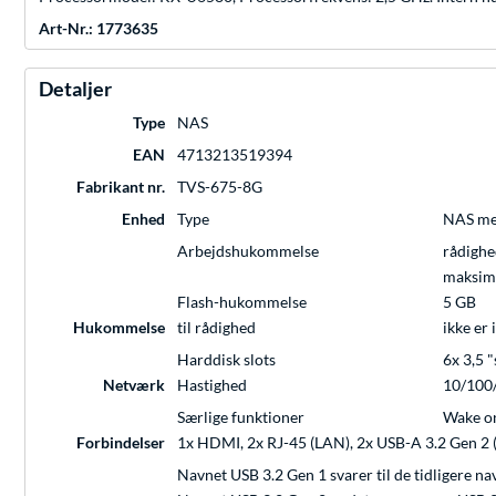
Art-Nr.: 1773635
Detaljer
Type
NAS
EAN
4713213519394
Fabrikant nr.
TVS-675-8G
Enhed
Type
NAS med
Arbejdshukommelse
rådigh
maksim
Flash-hukommelse
5 GB
Hukommelse
til rådighed
ikke er 
Harddisk slots
6x 3,5 "
Netværk
Hastighed
10/100/
Særlige funktioner
Wake o
Forbindelser
1x HDMI, 2x RJ-45 (LAN), 2x USB-A 3.2 Gen 2 
Navnet USB 3.2 Gen 1 svarer til de tidligere na