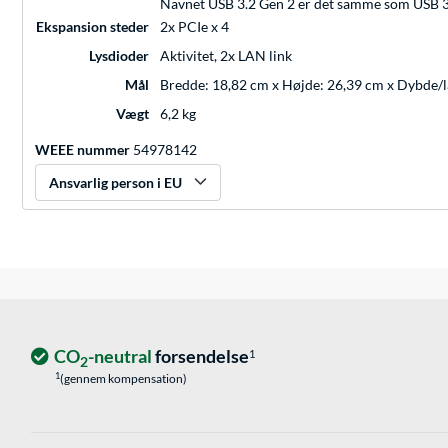
Navnet USB 3.2 Gen 2 er det samme som USB 3.
Ekspansion steder
2x PCIe x 4
Lysdioder
Aktivitet, 2x LAN link
Mål
Bredde: 18,82 cm x Højde: 26,39 cm x Dybde/
Vægt
6,2 kg
WEEE nummer
54978142
Ansvarlig person i EU
CO
-neutral
forsendelse
1
2
1
(gennem kompensation)