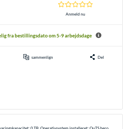
0.0 Stjerner hos 0 
Anmeld nu
elig fra bestillingsdato om 5-9 arbejdsdage
sammenlign
Del
ringskapacitet: 0 TB. Operativsystem installeret: QuTS hero