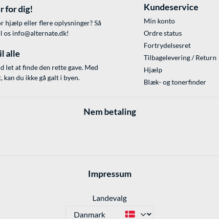
Kundeservice
r for dig!
Min konto
r hjælp eller flere oplysninger? Så
il os
info@alternate.dk
!
Ordre status
Fortrydelsesret
l alle
Tilbagelevering / Return
id let at finde den rette gave. Med
Hjælp
 kan du ikke gå galt i byen.
Blæk- og tonerfinder
Nem betaling
Impressum
Landevalg