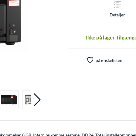
Detaljer
Ikke på lager, tilgæng
på ønskelisten
ommelse: 8 GB, Intern hukommelsestype: DDR4. Total installeret opbeva