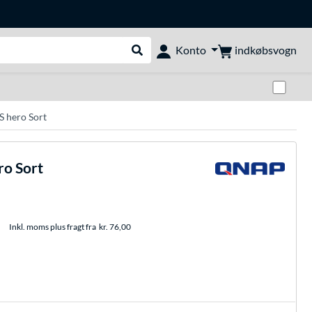
indkøbsvogn
Konto
Udfør søgning
Skif
 hero Sort
o Sort
Inkl. moms plus fragt fra
kr. 76,00