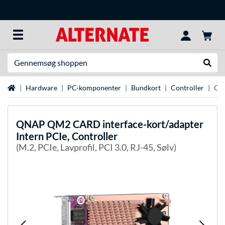
Søg efter noget
Udfør
Startside
Hardware
PC-komponenter
Bundkort
Controller
QNA
QNAP
QM2 CARD interface-kort/adapter
Intern PCIe, Controller
(M.2, PCIe, Lavprofil, PCI 3.0, RJ-45, Sølv)