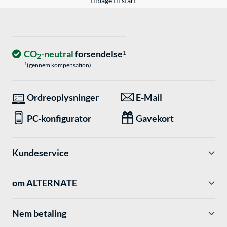
tilbage til start
CO
-neutral
forsendelse
1
2
1
(gennem kompensation)
Ordreoplysninger
E-Mail
PC-konfigurator
Gavekort
Kundeservice
om ALTERNATE
Nem betaling