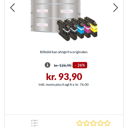
Billedet kan afvige fra originalen.
kr. 126,90
-
26%
kr. 93,90
Inkl. moms plus fragt fra
kr. 76,00
0.0 Stjer