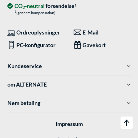
CO
-neutral
forsendelse
1
2
1
(gennem kompensation)
Ordreoplysninger
E-Mail
PC-konfigurator
Gavekort
Kundeservice
om ALTERNATE
Nem betaling
Impressum