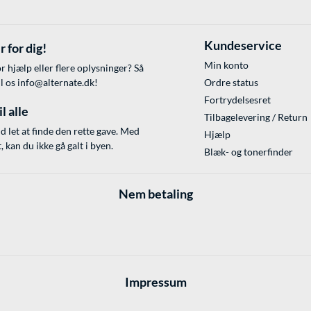
Kundeservice
r for dig!
Min konto
r hjælp eller flere oplysninger? Så
il os
info@alternate.dk
!
Ordre status
Fortrydelsesret
l alle
Tilbagelevering / Return
id let at finde den rette gave. Med
Hjælp
 kan du ikke gå galt i byen.
Blæk- og tonerfinder
Nem betaling
Impressum