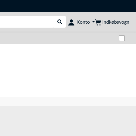
indkøbsvogn
Konto
Udfør søgning
Skif