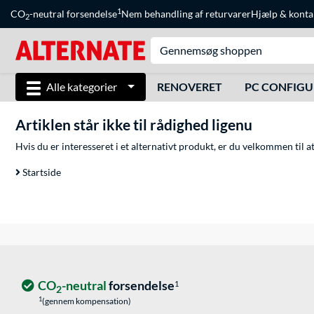
1
CO
-neutral forsendelse
Nem behandling af returvarer
Hjælp
&
konta
2
Alle kategorier
RENOVERET
PC CONFIG
Artiklen står ikke til rådighed ligenu
Hvis du er interesseret i et alternativt produkt, er du velkommen til 
Startside
CO
-neutral
forsendelse
1
2
1
(gennem kompensation)