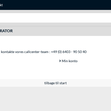
kt
Søg efter noget
URATOR
at kontakte vores callcenter-team :
+49 (0) 6403 - 90 50 40
Min konto
tilbage til start