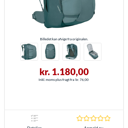
Billedet kan afvige fra originalen.
kr. 1.180,00
Inkl. moms plus fragt fra
kr. 76,00
0.0 Stjer
Anmeld nu
Detaljer