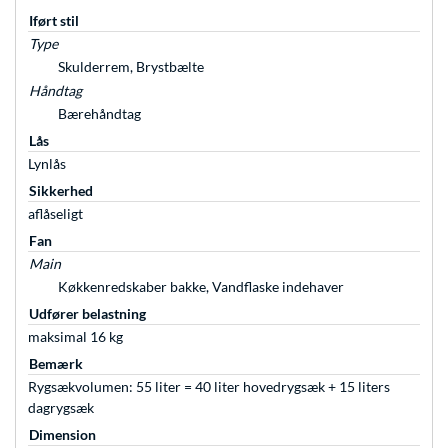
Iført stil
Type
Skulderrem, Brystbælte
Håndtag
Bærehåndtag
Lås
Lynlås
Sikkerhed
aflåseligt
Fan
Main
Køkkenredskaber bakke, Vandflaske indehaver
Udfører belastning
maksimal 16 kg
Bemærk
Rygsækvolumen: 55 liter = 40 liter hovedrygsæk + 15 liters
dagrygsæk
Dimension