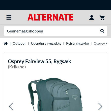
Søg efter noget
Udfør
Startside
Outdoor
Udendørs rygsække
Rejserygsække
Osprey Fai
Osprey
Fairview 55, Rygsæk
(Krikand)