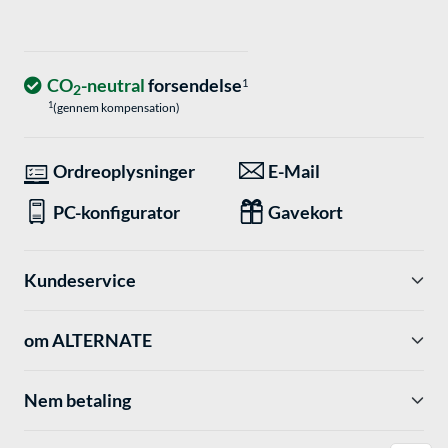
CO
-neutral
forsendelse
1
2
1
(gennem kompensation)
Ordreoplysninger
E-Mail
PC-konfigurator
Gavekort
Kundeservice
om ALTERNATE
Nem betaling