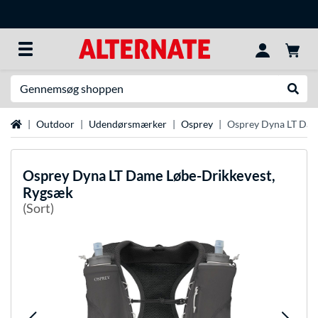
Søg efter noget
Udfør
Startside
Outdoor
Udendørsmærker
Osprey
Osprey Dyna LT Dam
Osprey
Dyna LT Dame Løbe-Drikkevest,
Rygsæk
(Sort)