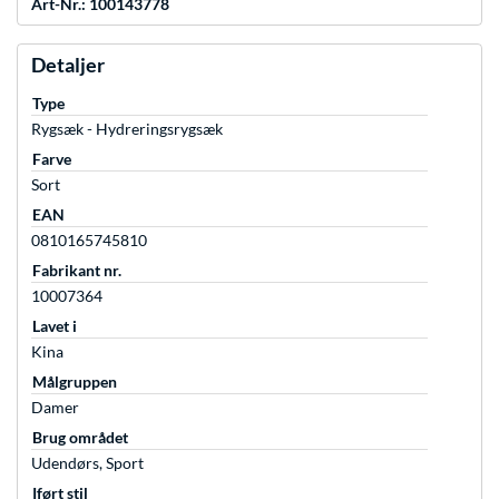
Art-Nr.: 100143778
Detaljer
Type
Rygsæk - Hydreringsrygsæk
Farve
Sort
EAN
0810165745810
Fabrikant nr.
10007364
Lavet i
Kina
Målgruppen
Damer
Brug området
Udendørs, Sport
Iført stil