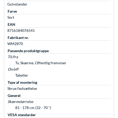
Gulvstander
Farve
Sort
EAN
8716184076541
Fabrikant nr.
WM2870
Passende produktgruppe
Til/fra
Tv, Skærme, Offentlig fremviser
On/off
Tabeller
Type af montering
Skrue fastsættelse
Generel
Skærmstørrelse
81 - 178 cm (32 - 70 ")
VESA standarder