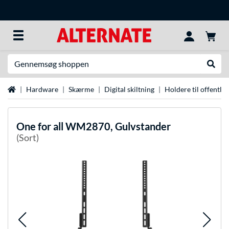
Søg efter noget
Udfør
Startside
Hardware
Skærme
Digital skiltning
Holdere til offentlig
One for all
WM2870, Gulvstander
(Sort)