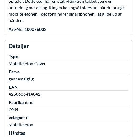
oplader. Dette etui har en stativfunktion takket være en
udfoldelig metalring. Ringen kan også foldes ud, når du bruger
mobiltelefonen - det forhindrer smartphonen i at glide ud af
hånden.
Art-Nr.: 100076032
Detaljer
Type
Mobiltelefon Cover
Farve
gennemsigtig
EAN
4250686414042
Fabrikant nr.
2404
velegnet til
Mobiltelefon
Håndtag