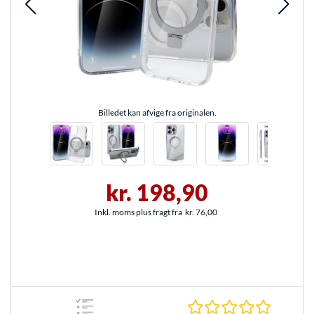
Billedet kan afvige fra originalen.
kr. 198,90
Inkl. moms plus fragt fra
kr. 76,00
0.0 Stjer