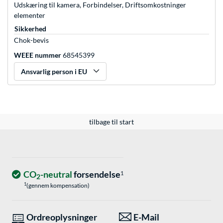
Udskæring til kamera, Forbindelser, Driftsomkostninger
elementer
Sikkerhed
Chok-bevis
WEEE nummer
68545399
Ansvarlig person i EU
tilbage til start
CO
-neutral
forsendelse
1
2
1
(gennem kompensation)
Ordreoplysninger
E-Mail