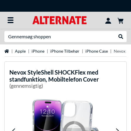
Søg efter noget
Udfør
Startside
Apple
iPhone
iPhone Tilbehør
iPhone Case
Nevox St
Nevox
StyleShell SHOCKFlex med
standfunktion, Mobiltelefon Cover
(gennemsigtig)