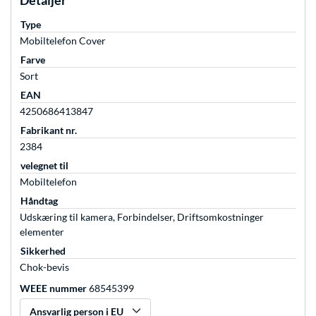
Detaljer
Type
Mobiltelefon Cover
Farve
Sort
EAN
4250686413847
Fabrikant nr.
2384
velegnet til
Mobiltelefon
Håndtag
Udskæring til kamera, Forbindelser, Driftsomkostninger
elementer
Sikkerhed
Chok-bevis
WEEE nummer
68545399
Ansvarlig person i EU