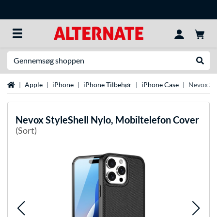
Søg efter noget
Udfør
Startside
Apple
iPhone
iPhone Tilbehør
iPhone Case
Nevox Sty
Nevox
StyleShell Nylo, Mobiltelefon Cover
(Sort)