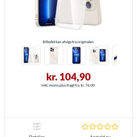
Billedet kan afvige fra originalen.
kr. 104,90
Inkl. moms plus fragt fra
kr. 76,00
0.0 Stjer
Anmeld nu
Detaljer