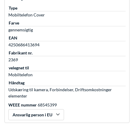
Type
Mobiltelefon Cover
Farve
gennemsigtig
EAN
4250686413694
Fabrikant nr.
2369
velegnet til
Mobiltelefon
Håndtag
Udskæring til kamera, Forbindelser, Driftsomkostninger
elementer
WEEE nummer
68545399
Ansvarlig person i EU