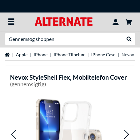
Søg efter noget
Udfør
Startside
Apple
iPhone
iPhone Tilbehør
iPhone Case
Nevox Sty
Nevox
StyleShell Flex, Mobiltelefon Cover
(gennemsigtig)