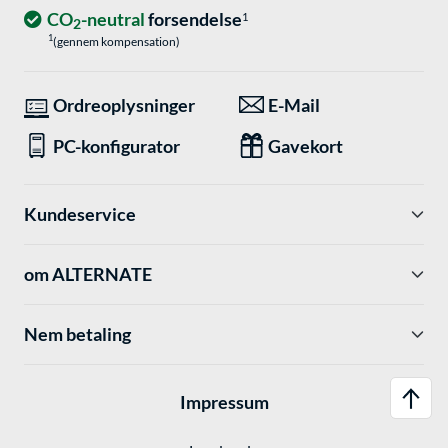
CO
-neutral
forsendelse
1
2
1
(gennem kompensation)
Ordreoplysninger
E-Mail
PC-konfigurator
Gavekort
Kundeservice
om ALTERNATE
Nem betaling
Impressum