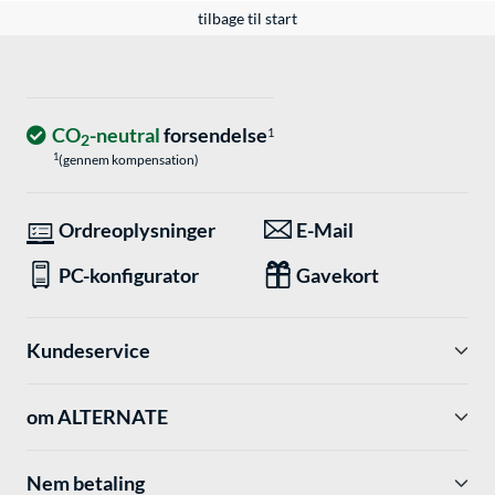
tilbage til start
CO
-neutral
forsendelse
1
2
1
(gennem kompensation)
Ordreoplysninger
E-Mail
PC-konfigurator
Gavekort
Kundeservice
om ALTERNATE
Nem betaling