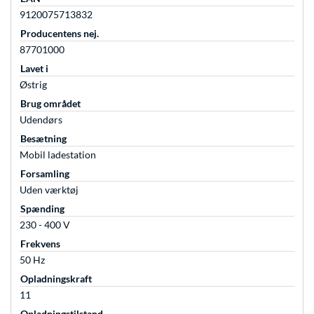
9120075713832
Producentens nej.
87701000
Lavet i
Østrig
Brug området
Udendørs
Besætning
Mobil ladestation
Forsamling
Uden værktøj
Spænding
230 - 400 V
Frekvens
50 Hz
Opladningskraft
11
Opladningstilstand