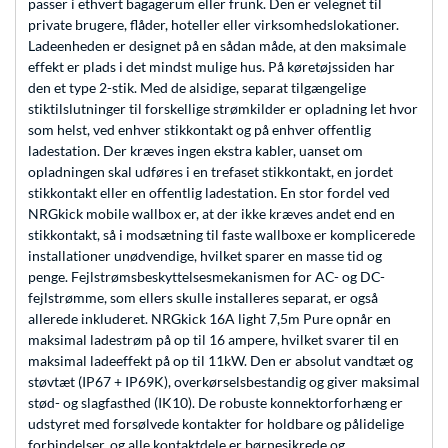
passer i ethvert bagagerum eller frunk. Den er velegnet til
private brugere, flåder, hoteller eller virksomhedslokationer.
Ladeenheden er designet på en sådan måde, at den maksimale
effekt er plads i det mindst mulige hus. På køretøjssiden har
den et type 2-stik. Med de alsidige, separat tilgængelige
stiktilslutninger til forskellige strømkilder er opladning let hvor
som helst, ved enhver stikkontakt og på enhver offentlig
ladestation. Der kræves ingen ekstra kabler, uanset om
opladningen skal udføres i en trefaset stikkontakt, en jordet
stikkontakt eller en offentlig ladestation. En stor fordel ved
NRGkick mobile wallbox er, at der ikke kræves andet end en
stikkontakt, så i modsætning til faste wallboxe er komplicerede
installationer unødvendige, hvilket sparer en masse tid og
penge. Fejlstrømsbeskyttelsesmekanismen for AC- og DC-
fejlstrømme, som ellers skulle installeres separat, er også
allerede inkluderet. NRGkick 16A light 7,5m Pure opnår en
maksimal ladestrøm på op til 16 ampere, hvilket svarer til en
maksimal ladeeffekt på op til 11kW. Den er absolut vandtæt og
støvtæt (IP67 + IP69K), overkørselsbestandig og giver maksimal
stød- og slagfasthed (IK10). De robuste konnektorforhæng er
udstyret med forsølvede kontakter for holdbare og pålidelige
forbindelser, og alle kontaktdele er børnesikrede og