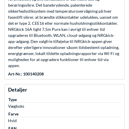
berøringssikre. Det banebrydende, patenterede
sikkerhedsstiksystem med temperaturovervågning på hver
fasestift sikrer, at brændte stikkontakter udelukkes, uanset om
det er type 2, CEE16 eller normale husholdningsstikkontakter.
NRGkick 16A light 7,5m Pure kan i øvrigt til enhver tid
opgraderes til Bluetooth, WLAN, cloud-adgang og NRGkick-
app-adgang. Den valgfrie tilføjelse til NRGkick-appen giver
derefter yderligere innovationer såsom tidsbestemt opladning,
energigrænser, lokalt tildelte opladningsrapporter via Wi-Fi og
muligheden for at opgradere funktioner til enhver tid via
appen.
Art-Nr.: 100140208
Detaljer
Type
Vægboks
Farve
Hvid
EAN