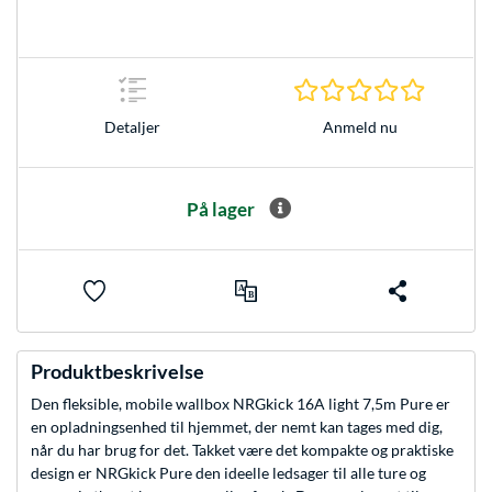
0.0 Stjer
Anmeld nu
Detaljer
På lager
Produktbeskrivelse
Den fleksible, mobile wallbox NRGkick 16A light 7,5m Pure er
en opladningsenhed til hjemmet, der nemt kan tages med dig,
når du har brug for det. Takket være det kompakte og praktiske
design er NRGkick Pure den ideelle ledsager til alle ture og