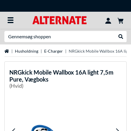
Søg efter noget
Udfør
Startside
Husholdning
E-Charger
NRGkick Mobile Wallbox 16A ligh
NRGkick
Mobile Wallbox 16A light 7,5m
Pure, Vægboks
(Hvid)