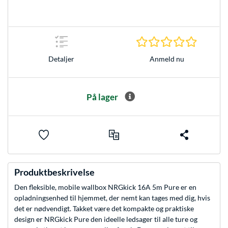
0.0 Stjer
Anmeld nu
Detaljer
På lager
Produktbeskrivelse
Den fleksible, mobile wallbox NRGkick 16A 5m Pure er en
opladningsenhed til hjemmet, der nemt kan tages med dig, hvis
det er nødvendigt. Takket være det kompakte og praktiske
design er NRGkick Pure den ideelle ledsager til alle ture og