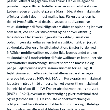
passer i ethvert bagagerum eller frunk. Den er velegnet til
private brugere, flåder, hoteller eller virksomhedslokationer.
Ladeenheden er designet på en sådan måde, at den maksimale
effekt er plads i det mindst mulige hus. På køretøjssiden har
den et type 2-stik. Med de alsidige, separat tilgængelige
stiktilslutninger til forskellige strømkilder er opladning let hvor
som helst, ved enhver stikkontakt og på enhver offentlig
ladestation. Der kræves ingen ekstra kabler, uanset om
opladningen skal udføres i en trefaset stikkontakt, en jordet
stikkontakt eller en offentlig ladestation. En stor fordel ved
NRGkick mobile wallbox er, at der ikke kræves andet end en
stikkontakt, så i modsætning til faste wallboxe er komplicerede
installationer unødvendige, hvilket sparer en masse tid og
penge. Fejlstrømsbeskyttelsesmekanismen for AC- og DC-
fejlstrømme, som ellers skulle installeres separat, er også
allerede inkluderet. NRGkick 16A 5m Pure opnår en maksimal
ladestrøm på op til 16 ampere, hvilket svarer til en maksimal
ladeeffekt på op til 11kW. Den er absolut vandtæt og støvtæt
(IP67 + IP69K), overkørselsbestandig og giver maksimal stød-
og slagfasthed (IK10). De robuste konnektorforhæng er
udstyret med forsølvede kontakter for holdbare og pålidelige
forbindelser, og alle kontaktdele er børnesikrede og