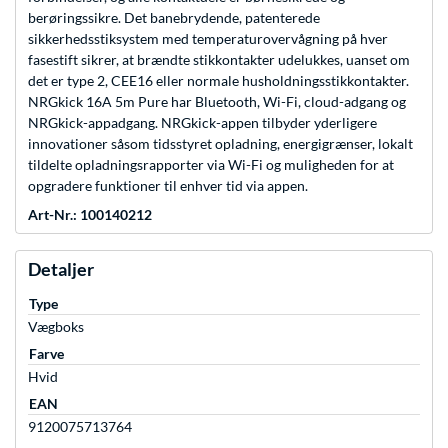
berøringssikre. Det banebrydende, patenterede
sikkerhedsstiksystem med temperaturovervågning på hver
fasestift sikrer, at brændte stikkontakter udelukkes, uanset om
det er type 2, CEE16 eller normale husholdningsstikkontakter.
NRGkick 16A 5m Pure har Bluetooth, Wi-Fi, cloud-adgang og
NRGkick-appadgang. NRGkick-appen tilbyder yderligere
innovationer såsom tidsstyret opladning, energigrænser, lokalt
tildelte opladningsrapporter via Wi-Fi og muligheden for at
opgradere funktioner til enhver tid via appen.
Art-Nr.: 100140212
Detaljer
Type
Vægboks
Farve
Hvid
EAN
9120075713764