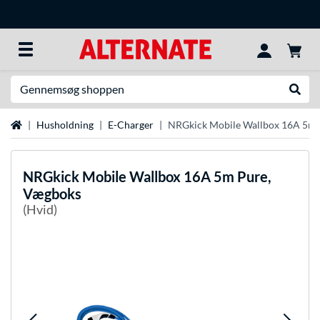
Søg efter noget
Udfør
Startside
Husholdning
E-Charger
NRGkick Mobile Wallbox 16A 5m 
NRGkick
Mobile Wallbox 16A 5m Pure,
Vægboks
(Hvid)