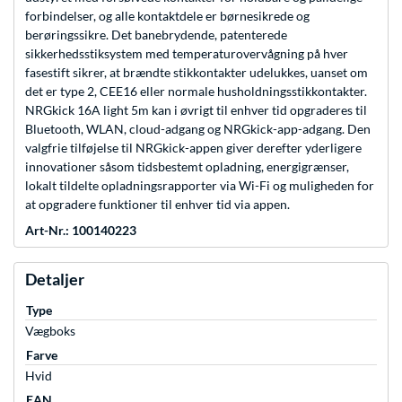
forbindelser, og alle kontaktdele er børnesikrede og
berøringssikre. Det banebrydende, patenterede
sikkerhedsstiksystem med temperaturovervågning på hver
fasestift sikrer, at brændte stikkontakter udelukkes, uanset om
det er type 2, CEE16 eller normale husholdningsstikkontakter.
NRGkick 16A light 5m kan i øvrigt til enhver tid opgraderes til
Bluetooth, WLAN, cloud-adgang og NRGkick-app-adgang. Den
valgfrie tilføjelse til NRGkick-appen giver derefter yderligere
innovationer såsom tidsbestemt opladning, energigrænser,
lokalt tildelte opladningsrapporter via Wi-Fi og muligheden for
at opgradere funktioner til enhver tid via appen.
Art-Nr.: 100140223
Detaljer
Type
Vægboks
Farve
Hvid
EAN