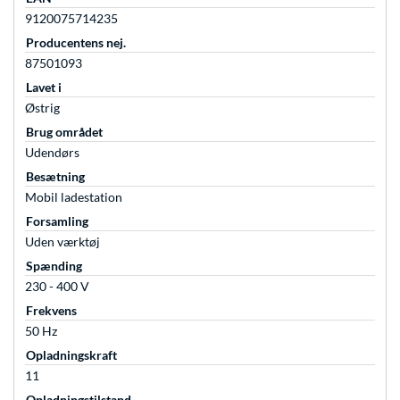
9120075714235
Producentens nej.
87501093
Lavet i
Østrig
Brug området
Udendørs
Besætning
Mobil ladestation
Forsamling
Uden værktøj
Spænding
230 - 400 V
Frekvens
50 Hz
Opladningskraft
11
Opladningstilstand