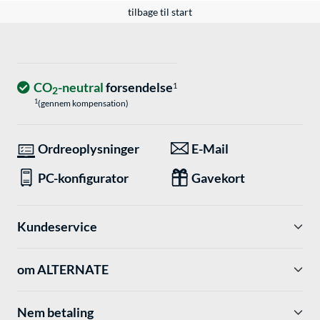
tilbage til start
CO
-neutral
forsendelse
1
2
1
(gennem kompensation)
Ordreoplysninger
E-Mail
PC-konfigurator
Gavekort
Kundeservice
om ALTERNATE
Nem betaling