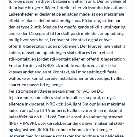
ture og passer i ethvert bagagerum eller frunk. Den er velegnet
til private brugere, flåder, hoteller eller virksomhedslokationer.
Ladeenheden er designet på en sådan måde, at den maksimale
effekt er plads i det mindst mulige hus. På køretøjssiden har
den et type 2-stik. Med de tre medfølgende stiktilslutninger og
andre, der fås separat til forskellige strømkilder, er opladning
mulig hvor som helst, i enhver stikkontakt og på enhver
offentlig ladestation uden problemer. Der kræves ingen ekstra
kabler, uanset om opladningen skal udføres i en trefaset
stikkontakt, en jordet stikkontakt eller en offentlig ladestation.
En stor fordel ved NRGkick mobile wallbox er, at der ikke
kræves andet end en stikkontakt, så i modsætning til faste
wallboxe er komplicerede installationer unødvendige, hvilket
sparer en masse tid og penge.
Fejlstrømsbeskyttelsesmekanismen for AC- og DC-
fejlstrømme, som ellers skulle installeres separat, er også
allerede inkluderet. NRGkick 16A light 5m opnår en maksimal
ladestrøm på op til 16 ampere, hvilket svarer til en maksimal
ladeeffekt på op til 11kW. Den er absolut vandtæt og støvtæt
(IP67 + IP69K), overkørselsbestandig og giver maksimal stød-
og slagfasthed (IK10). De robuste konnektorforhæng er
udstyret med forsølvede kontakter for holdbare og pålidelige