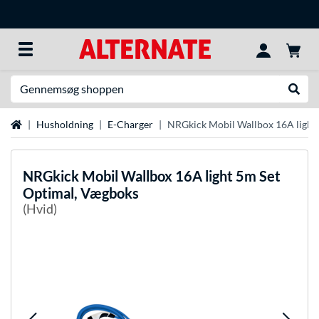
Søg efter noget
Udfør
Startside
Husholdning
E-Charger
NRGkick Mobil Wallbox 16A light
NRGkick
Mobil Wallbox 16A light 5m Set
Optimal, Vægboks
(Hvid)