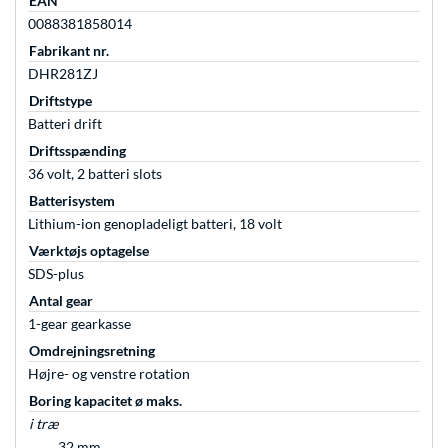
EAN
0088381858014
Fabrikant nr.
DHR281ZJ
Driftstype
Batteri drift
Driftsspænding
36 volt, 2 batteri slots
Batterisystem
Lithium-ion genopladeligt batteri, 18 volt
Værktøjs optagelse
SDS-plus
Antal gear
1-gear gearkasse
Omdrejningsretning
Højre- og venstre rotation
Boring kapacitet ø maks.
i træ
32 mm