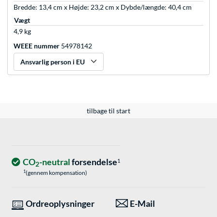
Bredde: 13,4 cm x Højde: 23,2 cm x Dybde/længde: 40,4 cm
Vægt
4,9 kg
WEEE nummer
54978142
Ansvarlig person i EU
tilbage til start
CO
-neutral
forsendelse
1
2
1
(gennem kompensation)
Ordreoplysninger
E-Mail