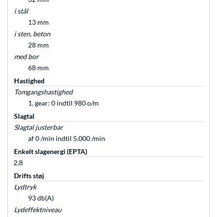
i stål
13 mm
i sten, beton
28 mm
med bor
68 mm
Hastighed
Tomgangshastighed
1. gear: 0 indtil 980 o/m
Slagtal
Slagtal justerbar
af 0 /min indtil 5.000 /min
Enkelt slagenergi (EPTA)
2,8
Drifts støj
Lydtryk
93 db(A)
Lydeffektniveau