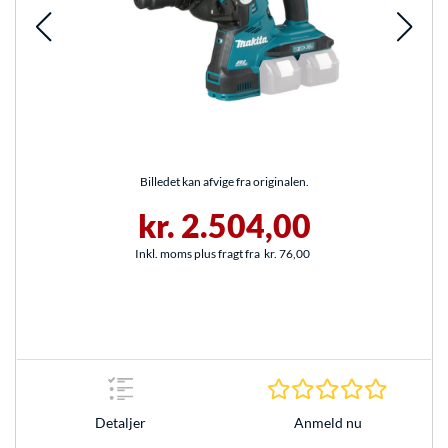
Billedet kan afvige fra originalen.
kr. 2.504,00
Inkl. moms plus fragt fra
kr. 76,00
0.0 Stjer
Anmeld nu
Detaljer