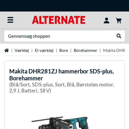
Søg efter noget
Udfør
Startside
Værktøj
El-værktøj
Bore
Borehammer
Makita DHR28
Makita
DHR281ZJ hammerbor SDS-plus,
Borehammer
(Blå/Sort, SDS-plus, Sort, Blå, Børsteløs motor,
2,9 J, Batteri, 18 V)