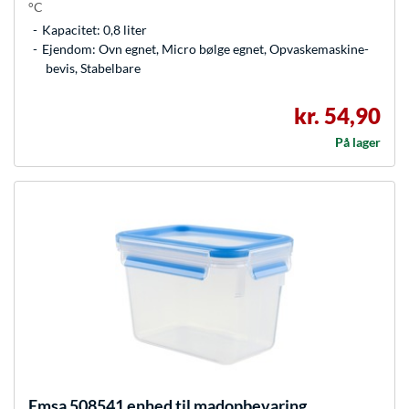
°C
Kapacitet: 0,8 liter
Ejendom: Ovn egnet, Micro bølge egnet, Opvaskemaskine-
bevis, Stabelbare
kr. 54,90
På lager
Emsa
508541 enhed til madopbevaring