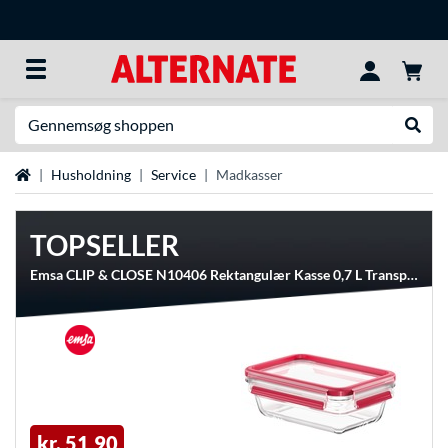
Søg efter noget
Udfør
Startside
Husholdning
Service
Madkasser
TOPSELLER
Emsa CLIP & CLOSE N10406 Rektangulær Kasse 0,7 L Transparent 1 stk, Boks
kr. 51,90