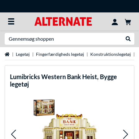
Søg efter noget
Udfør
Startside
Legetøj
Fingerfærdigheds legetøj
Konstruktionslegetøj
Lumibricks
Western Bank Heist, Bygge
legetøj