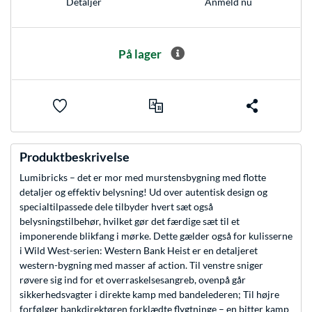
Anmeld nu
Detaljer
På lager
Produktbeskrivelse
Lumibricks – det er mor med murstensbygning med flotte
detaljer og effektiv belysning! Ud over autentisk design og
specialtilpassede dele tilbyder hvert sæt også
belysningstilbehør, hvilket gør det færdige sæt til et
imponerende blikfang i mørke. Dette gælder også for kulisserne
i Wild West-serien: Western Bank Heist er en detaljeret
western-bygning med masser af action. Til venstre sniger
røvere sig ind for et overraskelsesangreb, ovenpå går
sikkerhedsvagter i direkte kamp med bandelederen; Til højre
forfølger bankdirektøren forklædte flygtninge – en bitter kamp