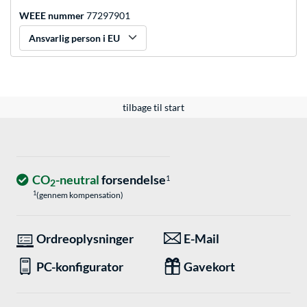
WEEE nummer
77297901
Ansvarlig person i EU
tilbage til start
CO
-neutral
forsendelse
1
2
1
(gennem kompensation)
Ordreoplysninger
E-Mail
PC-konfigurator
Gavekort