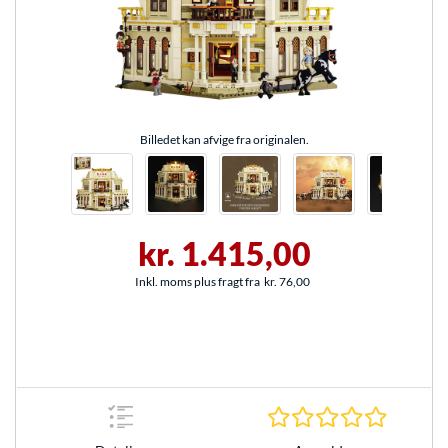
Billedet kan afvige fra originalen.
kr. 1.415,00
Inkl. moms plus fragt fra
kr. 76,00
0.0 Stjer