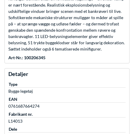
er nært forestående. Realistisk eksplosionsbelysning og
udskiftelige vinduer bringer scenen med et bankrøveri til live.
Sofistikerede mekaniske strukturer muliggør to måder at spille
på – at sprænge vægge og udløse fælder – og dermed trofast
genskabe den spændende konfrontation mellem røvere og
bankrøvagter. 11 LED-belysningselementer giver effektiv
belysning, 51 trykte byggeklodser står for langvarig dekoration.
Sættet indeholder også 6 tematiserede minifigurer.
Art-Nr.: 100206345
Detaljer
Type
Bygge legetøj
EAN
0761687664274
Fabrikant nr.
L14013
Dele