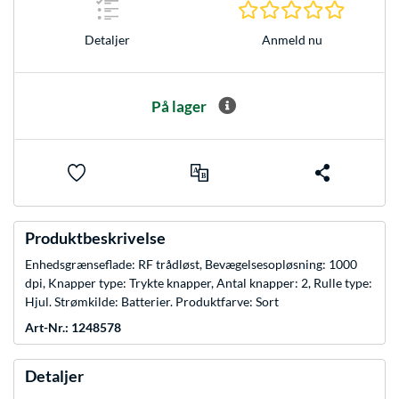
0.0 Stjer
Anmeld nu
Detaljer
På lager
Produktbeskrivelse
Enhedsgrænseflade: RF trådløst, Bevægelsesopløsning: 1000
dpi, Knapper type: Trykte knapper, Antal knapper: 2, Rulle type:
Hjul. Strømkilde: Batterier. Produktfarve: Sort
Art-Nr.: 1248578
Detaljer