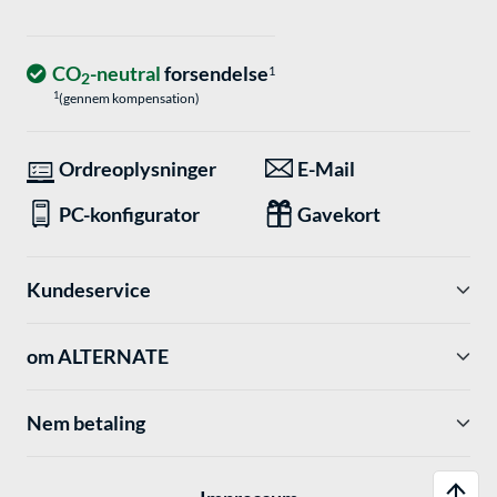
CO
-neutral
forsendelse
1
2
1
(gennem kompensation)
Ordreoplysninger
E-Mail
PC-konfigurator
Gavekort
Kundeservice
om ALTERNATE
Nem betaling