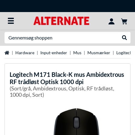
Søg efter noget
Udfør
Startside
Hardware
Input-enheder
Mus
Musmærker
Logitech
Logitech
M171 Black-K mus Ambidextrous
RF trådløst Optisk 1000 dpi
(Sort/grå, Ambidextrous, Optisk, RF trådløst,
1000 dpi, Sort)