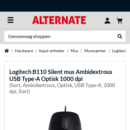
Søg efter noget
Udfør
Startside
Hardware
Input-enheder
Mus
Musmærker
Logitech
Logitech
B110 Silent mus Ambidextrous
USB Type-A Optisk 1000 dpi
(Sort, Ambidextrous, Optisk, USB Type-A, 1000
dpi, Sort)