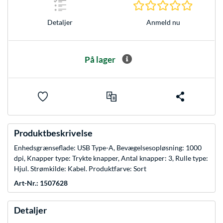
0.0 Stjer
Anmeld nu
Detaljer
På lager
Produktbeskrivelse
Enhedsgrænseflade: USB Type-A, Bevægelsesopløsning: 1000
dpi, Knapper type: Trykte knapper, Antal knapper: 3, Rulle type:
Hjul. Strømkilde: Kabel. Produktfarve: Sort
Art-Nr.: 1507628
Detaljer