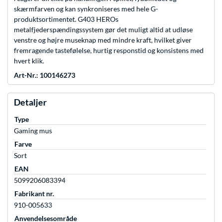
skærmfarven og kan synkroniseres med hele G-
produktsortimentet. G403 HEROs
metalfjederspændingssystem gør det muligt altid at udløse
venstre og højre museknap med mindre kraft, hvilket giver
fremragende tastefølelse, hurtig responstid og konsistens med
hvert klik.
Art-Nr.: 100146273
Detaljer
Type
Gaming mus
Farve
Sort
EAN
5099206083394
Fabrikant nr.
910-005633
Anvendelsesområde