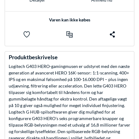
Varen kan ikke købes
Produktbeskrivelse
Logitech G403 HERO-gamingmusen er udstyret med den næste
generation af avanceret HERO 16K-sensor: 1:1-scanning, 400+
IPS og en maksimal følsomhed på 100-16.000 DPI – plus ingen
udjævning, filtrering eller acceleration. Den lette G403 HERO
tilpasser sig komfortabelt til håndens form og har
gummibelagte håndtag for ekstra kontrol. Den aftagelige vægt
på 10 g giver også mulighed for meget individuel finjustering.
Logitech G HUB-spilsoftwaren giver dig mulighed for at
konfigurere G403 HERO's seks programmerbare knapper og
tilpasse RGB-belysningen med et udvalg af 16,8 millioner farver
og forskellige lyseffekter. Den spilbaserede RGB-belysning
reagerer direkte på handlingen i spillet, lydbilledet og