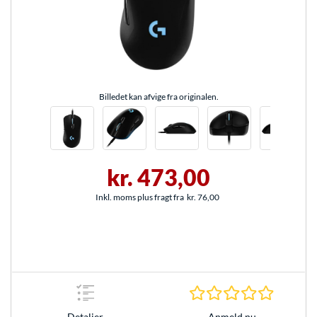
Billedet kan afvige fra originalen.
kr. 473,00
Inkl. moms plus fragt fra
kr. 76,00
0.0 Stjer
Anmeld nu
Detaljer