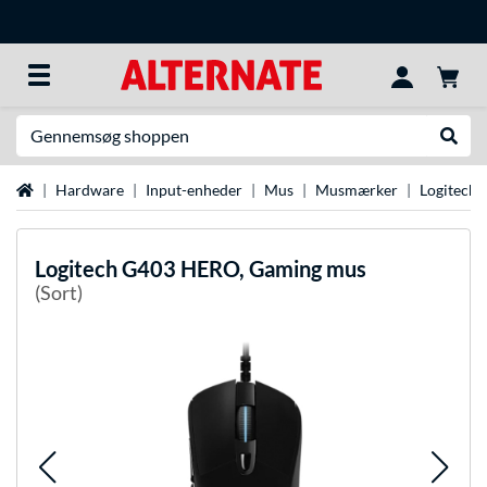
Søg efter noget
Udfør
Startside
Hardware
Input-enheder
Mus
Musmærker
Logitech
Logitech
G403 HERO, Gaming mus
(Sort)