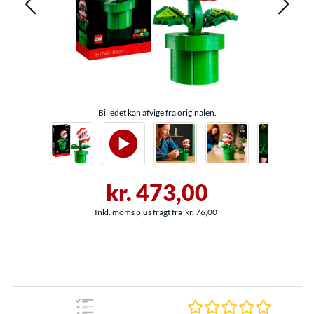
Billedet kan afvige fra originalen.
kr. 473,00
Inkl. moms plus fragt fra
kr. 76,00
0.0 Stjer