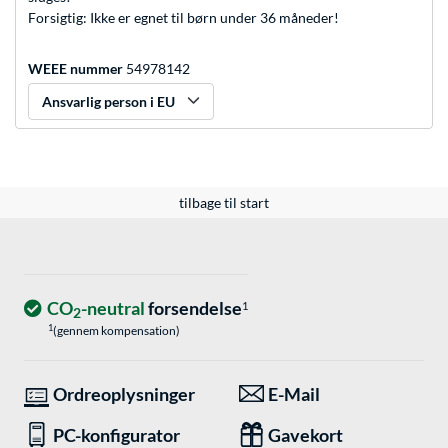
Forsigtig: Ikke er egnet til børn under 36 måneder!
WEEE nummer
54978142
Ansvarlig person i EU
tilbage til start
CO
-neutral
forsendelse
1
2
1
(gennem kompensation)
Ordreoplysninger
E-Mail
PC-konfigurator
Gavekort