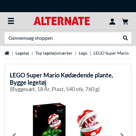
Søg efter noget
Udfør
Startside
Legetøj
Top legetøjsmærker
Lego
LEGO Super Mario
LEGO
Super Mario Kødædende plante,
Bygge legetøj
(Byggesæt, 18 År, Plast, 540 stk, 760 g)