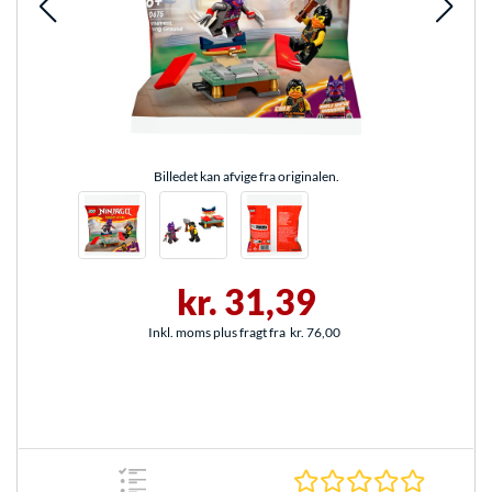
Billedet kan afvige fra originalen.
kr. 31,39
Inkl. moms plus fragt fra
kr. 76,00
0.0 Stjer