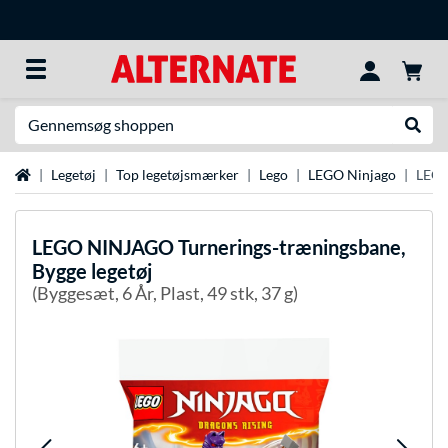
Søg efter noget
Udfør
Startside
Legetøj
Top legetøjsmærker
Lego
LEGO Ninjago
LEGO
LEGO
NINJAGO Turnerings-træningsbane,
Bygge legetøj
(Byggesæt, 6 År, Plast, 49 stk, 37 g)