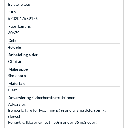
Bygge legetøj
EAN
5702017589176
Fabrikant nr.
30675
Dele
48 dele
Anbefaling alder
Off 6 år
Målgruppe
Skolebørn
Materiale
Plast
Advarsler og sikkerhedsinstruktioner
Advarsler:
Bemærk: fare for kvælning på grund af små dele, som kan
sluges!
Forsigtig: Ikke er egnet til børn under 36 måneder!