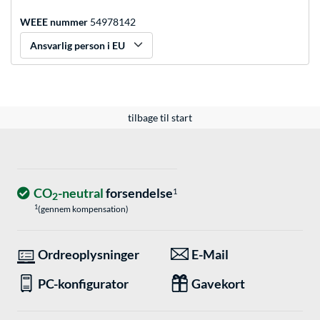
WEEE nummer
54978142
Ansvarlig person i EU
tilbage til start
CO
-neutral
forsendelse
1
2
1
(gennem kompensation)
Ordreoplysninger
E-Mail
PC-konfigurator
Gavekort