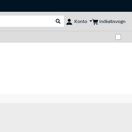
indkøbsvogn
Konto
Udfør søgning
Skif