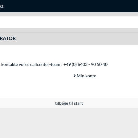
kt
Søg efter noget
URATOR
at kontakte vores callcenter-team :
+49 (0) 6403 - 90 50 40
Min konto
tilbage til start