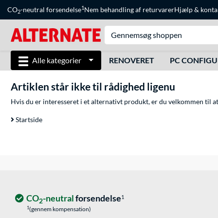
1
CO
-neutral forsendelse
Nem behandling af returvarer
Hjælp
&
konta
2
Alle kategorier
RENOVERET
PC CONFIG
Artiklen står ikke til rådighed ligenu
Hvis du er interesseret i et alternativt produkt, er du velkommen til 
Startside
CO
-neutral
forsendelse
1
2
1
(gennem kompensation)