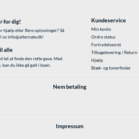
Kundeservice
r for dig!
Min konto
r hjælp eller flere oplysninger? Så
il os
info@alternate.dk
!
Ordre status
Fortrydelsesret
l alle
Tilbagelevering / Return
id let at finde den rette gave. Med
Hjælp
 kan du ikke gå galt i byen.
Blæk- og tonerfinder
Nem betaling
Impressum