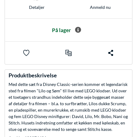
Anmeld nu
Detaljer
På lager
Produktbeskrivelse
Med dette sæt fra Disney Classic-serien kommer et legendarisk
sted fra filmen "Lilo og Søm" til live med LEGO klodser. Ud over
et toetagers strandhus indeholder dette seje byggesæt masser
af detaljer fra filmen – bl.a. to surfbrætter, Lilos dukke Scrump,
en pladespiller, en murerkrukke, et rumskib med LEGO klodser
og fem LEGO Disney minifigurer: David, Lilo, Mr. Bobo, Nani og
Stitch. Husets indretning omfatter et køkken med køleskab, en
stue og et soveværelse med to senge samt Stitchs kasse.