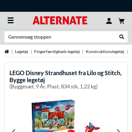
Søg efter noget
Udfør
Startside
Legetøj
Fingerfærdigheds legetøj
Konstruktionslegetøj
LEGO
Disney Strandhuset fra Lilo og Stitch,
Bygge legetøj
(Byggesæt, 9 År, Plast, 834 stk, 1,22 kg)