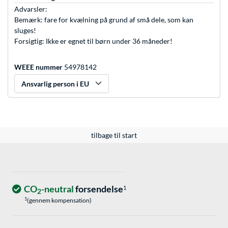
Advarsler:
Bemærk: fare for kvælning på grund af små dele, som kan
sluges!
Forsigtig: Ikke er egnet til børn under 36 måneder!
WEEE nummer
54978142
Ansvarlig person i EU
tilbage til start
CO
-neutral
forsendelse
1
2
1
(gennem kompensation)