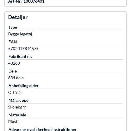
Art-Nr.: 100076401
Detaljer
Type
Bygge legetøj
EAN
5702017814575
Fabrikant nr.
43268
Dele
834 dele
Anbefaling alder
Off 9 år
Målgruppe
Skolebørn
Materiale
Plast
Advarsler og sikkerhedsinstruktioner