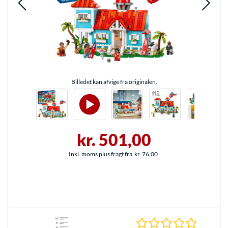
Billedet kan afvige fra originalen.
kr. 501,00
Inkl. moms plus fragt fra
kr. 76,00
0.0 Stjer