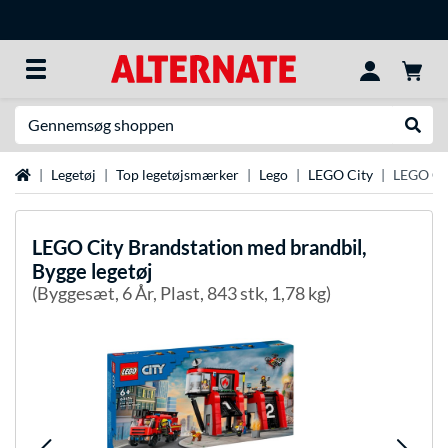
Søg efter noget
Udfør
Startside
Legetøj
Top legetøjsmærker
Lego
LEGO City
LEGO Cit
LEGO
City Brandstation med brandbil,
Bygge legetøj
(Byggesæt, 6 År, Plast, 843 stk, 1,78 kg)