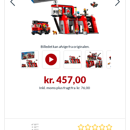
Billedet kan afvige fra originalen.
kr. 457,00
Inkl. moms plus fragt fra
kr. 76,00
0.0 Stjer