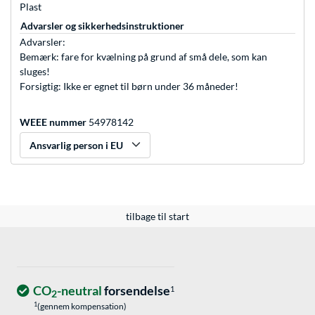
Plast
Advarsler og sikkerhedsinstruktioner
Advarsler:
Bemærk: fare for kvælning på grund af små dele, som kan
sluges!
Forsigtig: Ikke er egnet til børn under 36 måneder!
WEEE nummer
54978142
Ansvarlig person i EU
tilbage til start
CO
-neutral
forsendelse
1
2
1
(gennem kompensation)