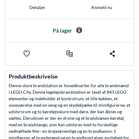
Anmeld nu
Detaljer
På lager
Produktbeskrivelse
Denne store brandstation er hovedkvarter for alle brandmænd
i LEGO City. Denne legetøjsbrandstation er lavet af 843 LEGO
elementer og indeholder et kontrolrum, et lille køkken, et
soveværelse med en seng og en skydebjælke til minifigurerne, et
udstyrsrum og to køretøjsskure med døre, der kan åbnes og
væltes. Derudover er der en drone og et brandvæsen køretøj
med en brandslange, som kan udstyres med to forskellige
vedhæftede filer: en drejeskivestige og en brandkanon. 5
minifigurer af brandmænd og en brandhund giver mulighed for