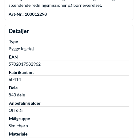
spændende redningsmissioner på børneværelset.
Art-Nr.: 100012298
Detaljer
Type
Bygge legetøj
EAN
5702017582962
Fabrikant nr.
60414
Dele
843 dele
Anbefaling alder
Off 6 år
Målgruppe
Skolebørn
Materiale