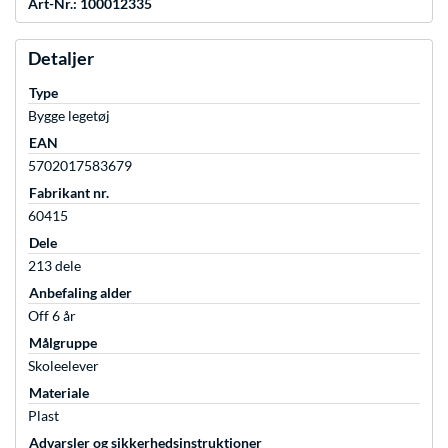
Art-Nr.: 100012335
Detaljer
Type
Bygge legetøj
EAN
5702017583679
Fabrikant nr.
60415
Dele
213 dele
Anbefaling alder
Off 6 år
Målgruppe
Skoleelever
Materiale
Plast
Advarsler og sikkerhedsinstruktioner