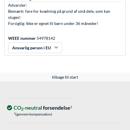
Advarsler:
Bemærk: fare for kvælning på grund af små dele, som kan
sluges!
Forsigtig: Ikke er egnet til børn under 36 måneder!
WEEE nummer
54978142
Ansvarlig person i EU
tilbage til start
CO
-neutral
forsendelse
1
2
1
(gennem kompensation)