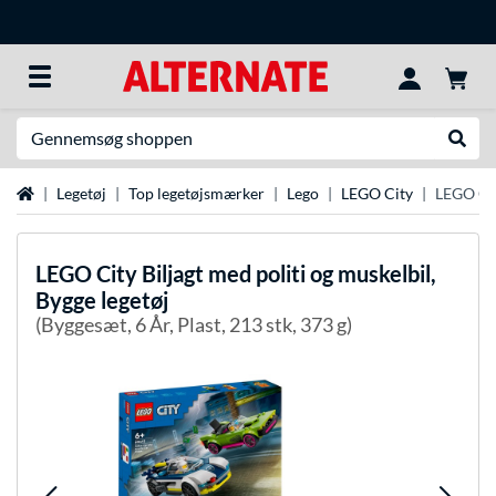
Søg efter noget
Udfør
Startside
Legetøj
Top legetøjsmærker
Lego
LEGO City
LEGO Cit
LEGO
City Biljagt med politi og muskelbil,
Bygge legetøj
(Byggesæt, 6 År, Plast, 213 stk, 373 g)