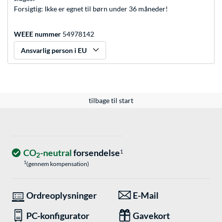
Forsigtig: Ikke er egnet til børn under 36 måneder!
WEEE nummer
54978142
Ansvarlig person i EU
tilbage til start
CO
-neutral
forsendelse
1
2
1
(gennem kompensation)
Ordreoplysninger
E-Mail
PC-konfigurator
Gavekort