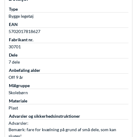
Type
Bygge legetøj
EAN
5702017818627
Fabrikant nr.
30701
Dele
7 dele
Anbefaling alder
Off 9 år
Målgruppe
Skolebørn
Materiale
Plast
Advarsler og sikkerhedsinstruktioner
Advarsler:
Bemærk: fare for kvælning på grund af små dele, som kan
sluges!