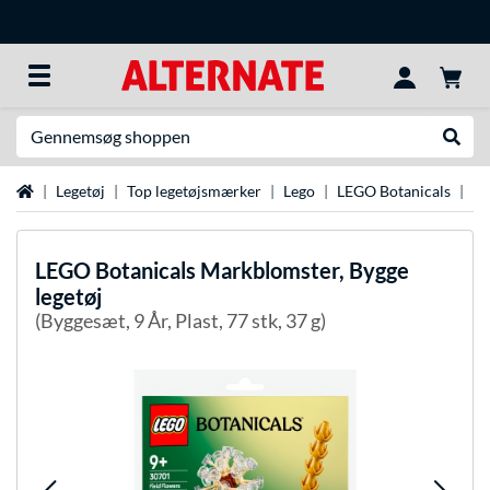
Søg efter noget
Udfør
Startside
Legetøj
Top legetøjsmærker
Lego
LEGO Botanicals
LE
LEGO
Botanicals Markblomster, Bygge
legetøj
(Byggesæt, 9 År, Plast, 77 stk, 37 g)