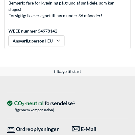
Bemærk: fare for kvælning på grund af små dele, som kan
sluges!
Forsigtig: Ikke er egnet til børn under 36 måneder!
WEEE nummer
54978142
Ansvarlig person i EU
tilbage til start
CO
-neutral
forsendelse
1
2
1
(gennem kompensation)
Ordreoplysninger
E-Mail