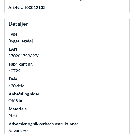
Art-Nr.: 100012133
Detaljer
Type
Bygge legetøj
EAN
5702017596976
Fabrikant nr.
40725
Dele
430 dele
Anbefaling alder
Off 8 år
Materiale
Plast
Advarsler og sikkerhedsinstruktioner
Advarsler: