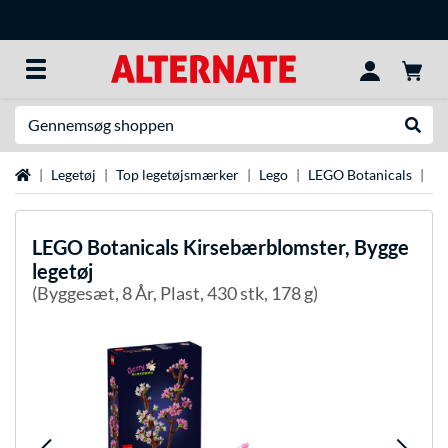
Søg efter noget
Udfør
Startside
Legetøj
Top legetøjsmærker
Lego
LEGO Botanicals
LE
LEGO
Botanicals Kirsebærblomster, Bygge
legetøj
(Byggesæt, 8 År, Plast, 430 stk, 178 g)