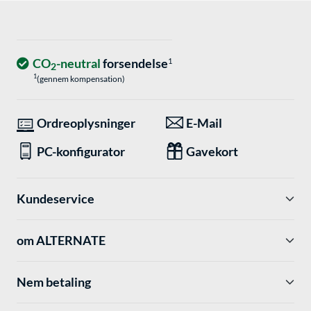
CO
-neutral
forsendelse
1
2
1
(gennem kompensation)
Ordreoplysninger
E-Mail
PC-konfigurator
Gavekort
Kundeservice
om ALTERNATE
Nem betaling