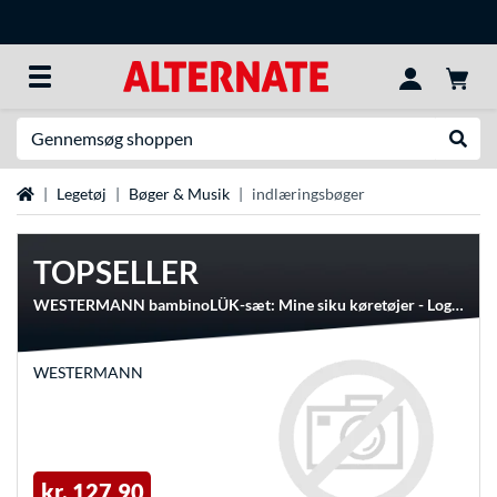
Søg efter noget
Udfør
Startside
Legetøj
Bøger & Musik
indlæringsbøger
TOPSELLER
WESTERMANN bambinoLÜK-sæt: Mine siku køretøjer - Logisk tænkning, bog til indlæring skolebog
WESTERMANN
kr. 127,90