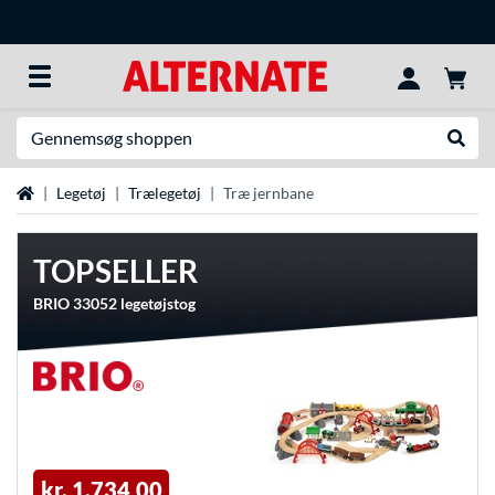
Søg efter noget
Udfør
Startside
Legetøj
Trælegetøj
Træ jernbane
TOPSELLER
BRIO 33052 legetøjstog
kr. 1.734,00