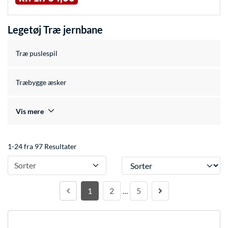
Legetøj Træ jernbane
Træ puslespil
Træbygge æsker
Vis mere
1-24 fra 97 Resultater
Sorter
Sorter
1
2
5
…