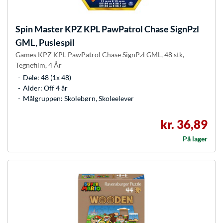
Spin Master
KPZ KPL PawPatrol Chase SignPzl
GML, Puslespil
Games KPZ KPL PawPatrol Chase SignPzl GML, 48 stk,
Tegnefilm, 4 År
Dele: 48 (1x 48)
Alder: Off 4 år
Målgruppen: Skolebørn, Skoleelever
kr. 36,89
På lager