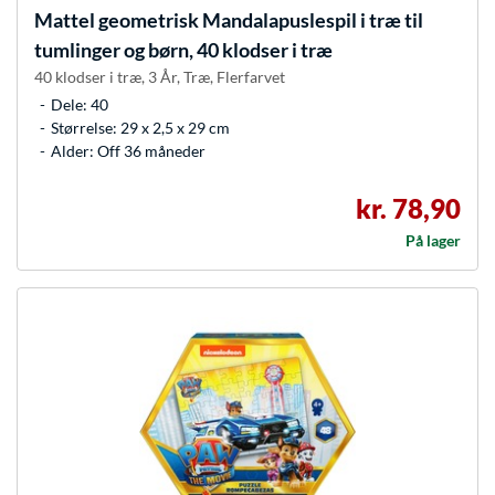
Mattel
geometrisk Mandalapuslespil i træ til
tumlinger og børn, 40 klodser i træ
40 klodser i træ, 3 År, Træ, Flerfarvet
Dele: 40
Størrelse: 29 x 2,5 x 29 cm
Alder: Off 36 måneder
kr. 78,90
På lager