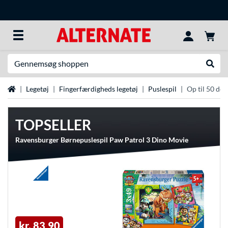
Søg efter noget
Udfør
Startside
Legetøj
Fingerfærdigheds legetøj
Puslespil
Op til 50 del
TOPSELLER
Ravensburger Børnepuslespil Paw Patrol 3 Dino Movie
kr. 83,90