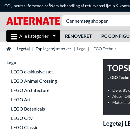
1
CO
-neutral forsendelse
Nem behandling af returvarer
Hjælp
&
konta
2
Alle kategorier
RENOVERET
PC CONFIG
Startside
Legetøj
Top legetøjsmærker
Lego
LEGO Technic
Lego
TOPS
LEGO eksklusive sæt
LEGO Technic
LEGO Animal Crossing
LEGO Architecture
Dele: 83 
Alder: Off
LEGO Art
Materiale
LEGO Botanicals
LEGO City
Legetøj L
LEGO Classic