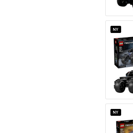
NY
NY