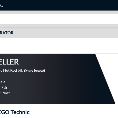
kt
Søg efter noget
URATOR
ELLER
 Hot Rod bil, Bygge legetøj
dele
 7 år
: Plast
EGO Technic