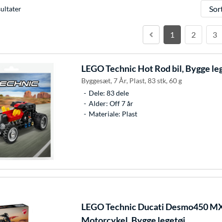
Sorter
ultater
1
2
3
LEGO
Technic Hot Rod bil, Bygge le
Byggesæt, 7 År, Plast, 83 stk, 60 g
Dele: 83 dele
Alder: Off 7 år
Materiale: Plast
LEGO
Technic Ducati Desmo450 MX
Motorcykel, Bygge legetøj