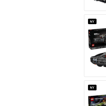
NY
NY