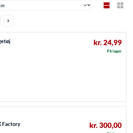
getøj
kr. 24,99
På lager
 Factory
kr. 300,00