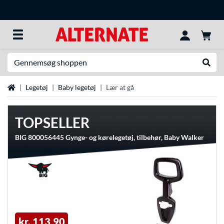
Søg efter noget
Udfør
Startside
Legetøj
Baby legetøj
Lær at gå
TOPSELLER
BIG 800056445 Gynge- og kørelegetøj, tilbehør, Baby Walker
kr. 113,90