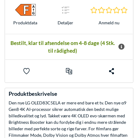
0.0 S
Anmeld nu
Produkt­data
Detaljer
Bestilt, klar til afsendelse om 4-8 dage
(4 Stk.
til rådighed)
Produktbeskrivelse
Den nye LG OLED83C5ELA er mere end bare et tv. Den nye α9
Gen8 4K AI-processor sikrer automatisk den bedst mulige
billedkvalitet og lyd. Takket være 4K OLED evo-skærmen med
Brightness Booster kan du fordybe dig i endnu mere strålende
billeder med perfekte sorte og rige farver. For filmfans gør
Filmmaker Mode, Dolby Vision og Dolby Atmos hver filmaften