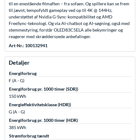
til en enestående filmaften – fra sofaen. Og spillere kan se frem
til jævnt, tempofyldt gameplay ved op til 4K @ 144Hz,
understøttet af Nvidia G-Sync-kompatibilitet og AMD
FreeSync-teknologi. Og via AI-chatbot og AI-søgning, også med
stemmestyring, forstår OLED83C5ELA alle bekymringer og
reagerer med skræddersyede anbefalinger.
Art-Nr.: 100132941
Detaljer
Energiforbrug
F (A - G)
Energiforbrug pr. 1000 timer (SDR))
150 kWh
Energieffektivitetsklasse (HDR))
G (A - G)
Energiforbrug pr. 1000 timer (HDR)
385 kWh
Strømforbrug tændt