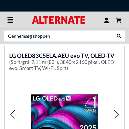
Søg efter noget
Udfør
LG
OLED83C5ELA.AEU evo TV, OLED-TV
(Sort/grå, 2,11 m (83"), 3840 x 2160 pixel, OLED
evo, Smart TV, Wi-Fi, Sort)