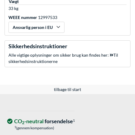
Vægt
33 kg
WEEE nummer
12997533
Ansvarlig person i EU
Sikkerhedsinstruktioner
Alle vigtige oplysninger om sikker brug kan findes her:
Til
sikkerhedsinstruktionerne
tilbage til start
CO
-neutral
forsendelse
1
2
1
(gennem kompensation)