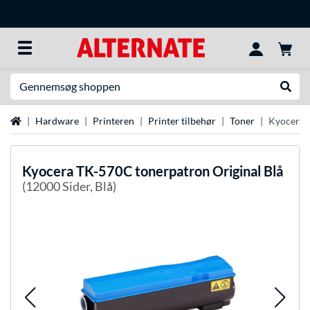
Søg efter noget
Udfør
Startside
Hardware
Printeren
Printer tilbehør
Toner
Kyocera 
Kyocera
TK-570C tonerpatron Original Blå
(12000 Sider, Blå)