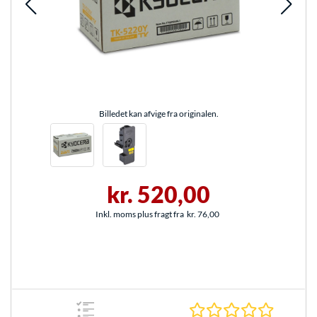
Billedet kan afvige fra originalen.
kr. 520,00
Inkl. moms plus fragt fra
kr. 76,00
0.0 Stjer