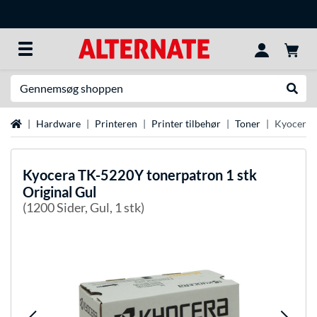
Søg efter noget
Udfør
Startside
Hardware
Printeren
Printer tilbehør
Toner
Kyocera T
Kyocera
TK-5220Y tonerpatron 1 stk
Original Gul
(1200 Sider, Gul, 1 stk)