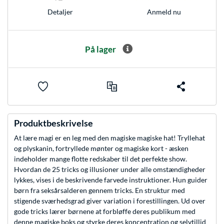
Anmeld nu
Detaljer
På lager
Produktbeskrivelse
At lære magi er en leg med den magiske magiske hat! Tryllehat
og plyskanin, fortryllede mønter og magiske kort - æsken
indeholder mange flotte redskaber til det perfekte show.
Hvordan de 25 tricks og illusioner under alle omstændigheder
lykkes, vises i de beskrivende farvede instruktioner. Hun guider
børn fra seksårsalderen gennem tricks. En struktur med
stigende sværhedsgrad giver variation i forestillingen. Ud over
gode tricks lærer børnene at forbløffe deres publikum med
denne magiske boks og styrke deres koncentration og selvtillid