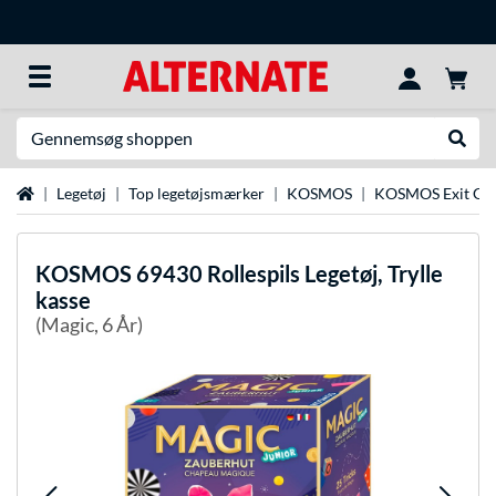
Søg efter noget
Udfør
Startside
Legetøj
Top legetøjsmærker
KOSMOS
KOSMOS Exit Ga
KOSMOS
69430 Rollespils Legetøj, Trylle
kasse
(Magic, 6 År)