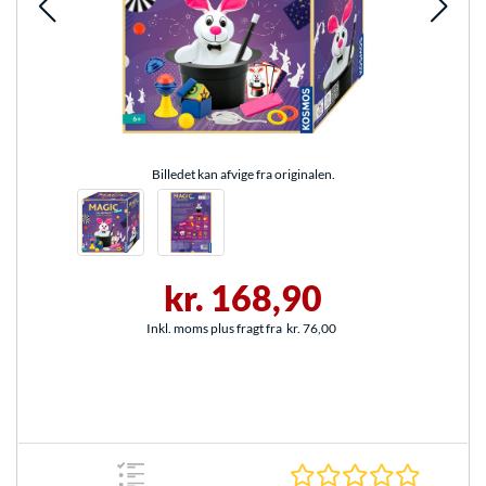
Billedet kan afvige fra originalen.
kr. 168,90
Inkl. moms plus fragt fra
kr. 76,00
0.0 Stjer