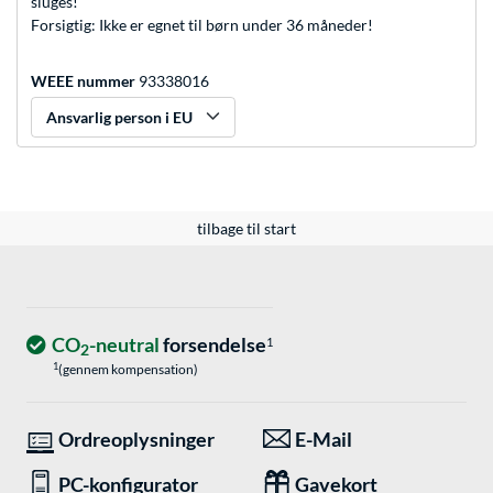
sluges!
Forsigtig: Ikke er egnet til børn under 36 måneder!
WEEE nummer
93338016
Ansvarlig person i EU
tilbage til start
CO
-neutral
forsendelse
1
2
1
(gennem kompensation)
Ordreoplysninger
E-Mail
PC-konfigurator
Gavekort