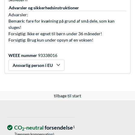
Advarsler og sikkerhedsinstruktioner
Advarsler:
Bemærk: fare for kvælning på grund af små dele, som kan
sluges!
Forsigtig: Ikke er egnet til børn under 36 måneder!
Forsigtig: Brug kun under opsyn af en voksen!
WEEE nummer
93338016
Ansvarlig person i EU
tilbage til start
CO
-neutral
forsendelse
1
2
1
(gennem kompensation)