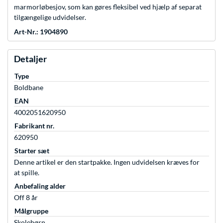
marmorløbesjov, som kan gøres fleksibel ved hjælp af separat
tilgængelige udvidelser.
Art-Nr.: 1904890
Detaljer
Type
Boldbane
EAN
4002051620950
Fabrikant nr.
620950
Starter sæt
Denne artikel er den startpakke. Ingen udvidelsen kræves for
at spille.
Anbefaling alder
Off 8 år
Målgruppe
Skolebørn