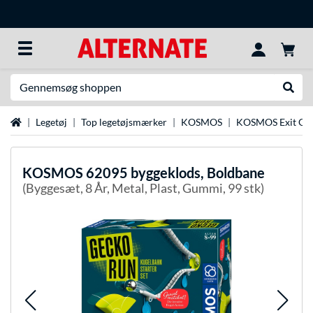
Søg efter noget
Udfør
Startside
Legetøj
Top legetøjsmærker
KOSMOS
KOSMOS Exit Ga
KOSMOS
62095 byggeklods, Boldbane
(Byggesæt, 8 År, Metal, Plast, Gummi, 99 stk)