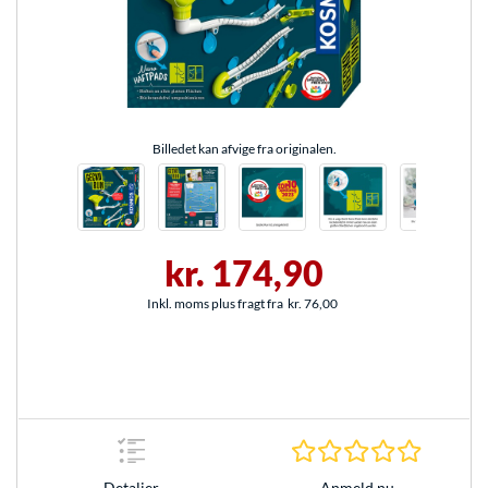
Billedet kan afvige fra originalen.
kr. 174,90
Inkl. moms plus fragt fra
kr. 76,00
0.0 Stjer
Anmeld nu
Detaljer