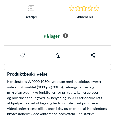
0.0 Stjer
Anmeld nu
Detaljer
På lager
Produktbeskrivelse
Kensingtons W2000 1080p-webcam med autofokus leverer
video i høj kvalitet (1080p @ 30fps), retningsuafhængig
mikrofon og unikke funktioner for privatliv, kameraplacering
og billedbehandling ved lav belysning. W2000 er optimeret til
at hjælpe dig med at tage dig bedst ud i de mest populære
videokonferenceapplikationer i dag og er en del af Kensingtons
professionelle videokonference-ecosystem – en stærkt