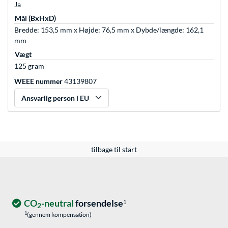
Ja
Mål (BxHxD)
Bredde: 153,5 mm x Højde: 76,5 mm x Dybde/længde: 162,1
mm
Vægt
125 gram
WEEE nummer
43139807
Ansvarlig person i EU
tilbage til start
CO
-neutral
forsendelse
1
2
1
(gennem kompensation)