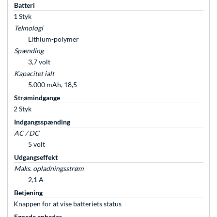
Batteri
1 Styk
Teknologi
Lithium-polymer
Spænding
3,7 volt
Kapacitet ialt
5.000 mAh, 18,5
Strømindgange
2 Styk
Indgangsspænding
AC / DC
5 volt
Udgangseffekt
Maks. opladningsstrøm
2,1 A
Betjening
Knappen for at vise batteriets status
Egnede enheder