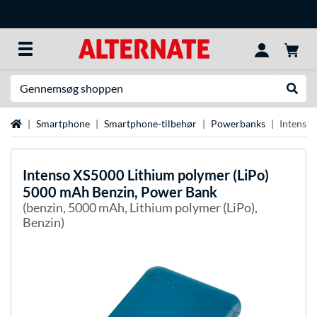
Søg efter noget
Udfør
Startside
Smartphone
Smartphone-tilbehør
Powerbanks
Intenso
Intenso
XS5000 Lithium polymer (LiPo)
5000 mAh Benzin, Power Bank
(benzin, 5000 mAh, Lithium polymer (LiPo),
Benzin)