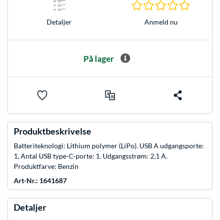
0.0 Stjer
Anmeld nu
Detaljer
På lager
Produktbeskrivelse
Batteriteknologi: Lithium polymer (LiPo). USB A udgangsporte:
1, Antal USB type-C-porte: 1. Udgangsstrøm: 2,1 A.
Produktfarve: Benzin
Art-Nr.: 1641687
Detaljer