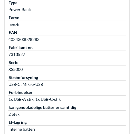
Type
Power Bank
Farve
benzin
EAN
4034303028283
Fabrikant nr.
7313527
Serie
XS5000
Strømforsyning
USB-C, Mikro-USB
Forbindelser
1x USB-A stik, 1x USB-C-stik
kan genopladelige batterier samtidig
2 Styk
El-lagring
Interne batteri