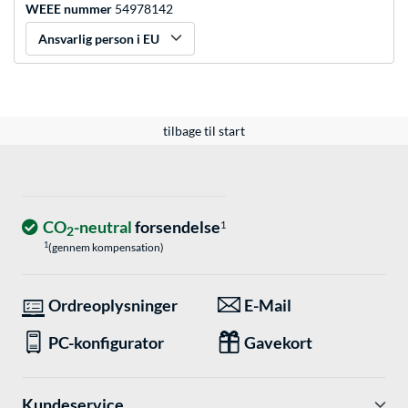
WEEE nummer
54978142
Ansvarlig person i EU
tilbage til start
CO
-neutral
forsendelse
1
2
1
(gennem kompensation)
Ordreoplysninger
E-Mail
PC-konfigurator
Gavekort
Kundeservice