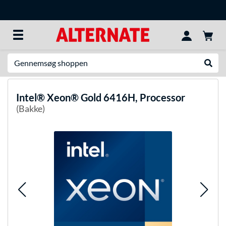
Søg efter noget
Udfør
Intel®
Xeon® Gold 6416H, Processor
(Bakke)