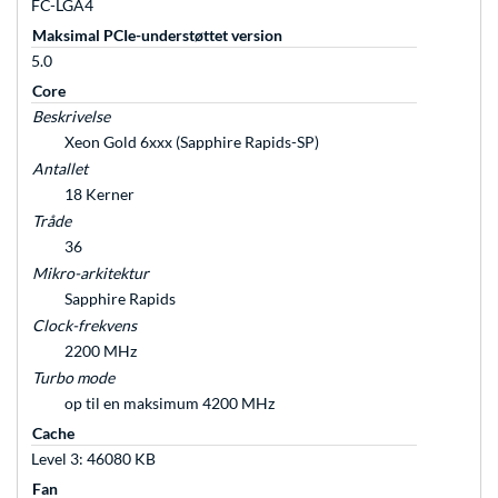
FC-LGA4
Maksimal PCIe-understøttet version
5.0
Core
Beskrivelse
Xeon Gold 6xxx (Sapphire Rapids-SP)
Antallet
18 Kerner
Tråde
36
Mikro-arkitektur
Sapphire Rapids
Clock-frekvens
2200 MHz
Turbo mode
op til en maksimum 4200 MHz
Cache
Level 3: 46080 KB
Fan